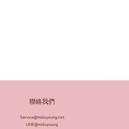
聯絡我們
Service@miiloyoung.net
LINE@miiloyoung