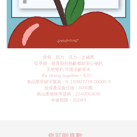
骨密、肌力、活力一次補齊
從孕婦、發育期到熟齡都能安心補鈣
天然雙鈣 守護全齡骨本
Be strong together ! 💪🏻✨
食品業登錄字號為：B-150827738-00000-9
投保產品責任險：6000萬
南山產物保單號碼：22A0063630
有效期限：2028/9
您可能喜歡...