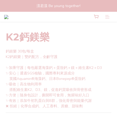
渼若漾 Be young together!
K2鈣鎂樂
鈣鎂樂 30包/每盒
K2鈣鎂樂｜雙鈣配方，全齡守護
✨加乘守護｜每包嚴選海藻鈣＋蛋殼鈣＋鎂＋維生素K2＋D3
✨安心｜通過SGS檢驗，國際專利來源成分
　英國Aquamin®海藻鈣、日本Bonepep®蛋殼鈣
✨吸收｜高生物利用率
　搭配維生素K2、D3、鎂，促進鈣質吸收與骨密形成
✨方便｜隨身包設計，撕開即可食用，無腥味好入口
✨有效｜添加牛初乳蛋白與B群，強化骨密與能量代謝
❌ 拒絕｜化學合成鈣、人工香料、蔗糖、甜味劑