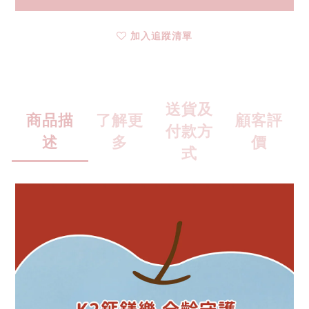
加入追蹤清單
送貨及
商品描
了解更
顧客評
付款方
述
多
價
式